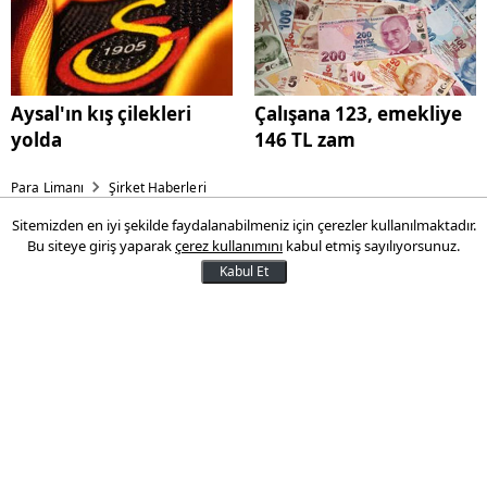
Aysal'ın kış çilekleri
Çalışana 123, emekliye
yolda
146 TL zam
Para Limanı
Şirket Haberleri
Sitemizden en iyi şekilde faydalanabilmeniz için çerezler kullanılmaktadır.
Enerji devi 1 dolara satıldı!
Bu siteye giriş yaparak
çerez kullanımını
kabul etmiş sayılıyorsunuz.
Kabul Et
120 milletvekilinin 78'i onay verdi!
12 Aralık 2013 10:51